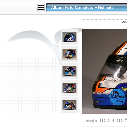
Album Foto Completo
»
Helmets
200
Immagine |
1
|
2
|
3
|
4
|
5
|
6
|